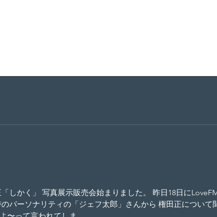
HOME
WORK
CEO
CORPORATE
RES
分
「しかく」 写真展示販売会始まりました。 昨日18日にLove
時のパーソナリティの「ジェフ太郎」さんから 権田正について
〜って言われてしま...