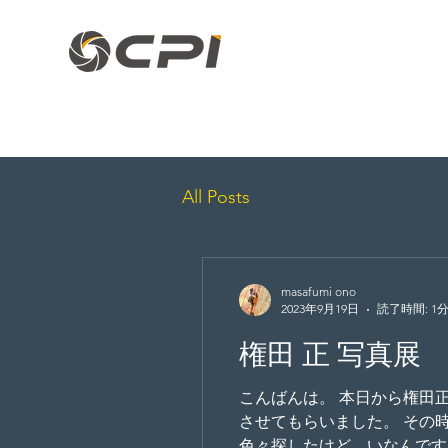
株式会社C.P.I.
All Posts
masafumi ono
2023年9月19日
読了時間: 1
権田 正 写真展
こんばんは。 本日から権田正
させてもらいました。 その
色々探したけど、いなんですよ