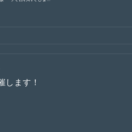
分
催します！